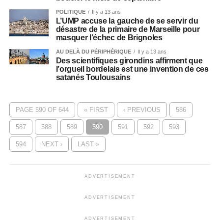
POLITIQUE
Il y a 13 ans
L’UMP accuse la gauche de se servir du
désastre de la primaire de Marseille pour
masquer l’échec de Brignoles
AU DELÀ DU PÉRIPHÉRIQUE
Il y a 13 ans
Des scientifiques girondins affirment que
l’orgueil bordelais est une invention de ces
satanés Toulousains
PAGE 590 OF 644
« FIRST
‹ PREVIOUS
586
587
588
589
590
591
592
593
594
NEXT ›
LAST »
ADVERTISEMENT
ADVERTISEMENT
ADVERTISEMENT