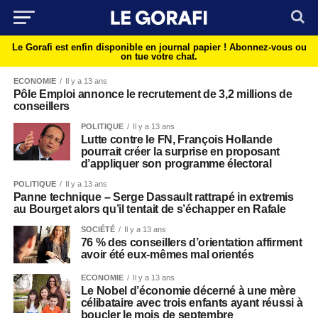
Le Gorafi est enfin disponible en journal papier !
Abonnez-vous ou
on tue votre chat.
ECONOMIE
Il y a 13 ans
Pôle Emploi annonce le recrutement de 3,2 millions de
conseillers
POLITIQUE
Il y a 13 ans
Lutte contre le FN, François Hollande
pourrait créer la surprise en proposant
d’appliquer son programme électoral
POLITIQUE
Il y a 13 ans
Panne technique – Serge Dassault rattrapé in extremis
au Bourget alors qu’il tentait de s’échapper en Rafale
SOCIÉTÉ
Il y a 13 ans
76 % des conseillers d’orientation affirment
avoir été eux-mêmes mal orientés
ECONOMIE
Il y a 13 ans
Le Nobel d’économie décerné à une mère
célibataire avec trois enfants ayant réussi à
boucler le mois de septembre