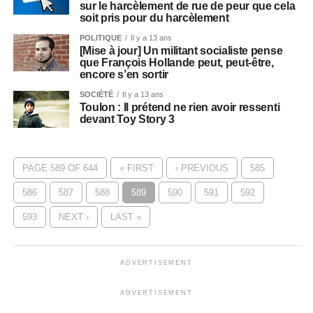
sur le harcèlement de rue de peur que cela
soit pris pour du harcèlement
POLITIQUE
Il y a 13 ans
[Mise à jour] Un militant socialiste pense
que François Hollande peut, peut-être,
encore s’en sortir
SOCIÉTÉ
Il y a 13 ans
Toulon : Il prétend ne rien avoir ressenti
devant Toy Story 3
PAGE 589 OF 644
« FIRST
‹ PREVIOUS
585
586
587
588
589
590
591
592
593
NEXT ›
LAST »
ADVERTISEMENT
ADVERTISEMENT