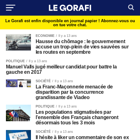
Le Gorafi est enfin disponible en journal papier !
Abonnez-vous ou
on tue votre chat.
ECONOMIE
Il y a 13 ans
Hausse du chômage : le gouvernement
accuse un trop-plein de vies sauvées sur
les routes en septembre
POLITIQUE
Il y a 13 ans
Manuel Valls jugé meilleur candidat pour battre la
gauche en 2017
SOCIÉTÉ
Il y a 13 ans
La Franc-Maçonnerie menacée de
disparition par la concurrence
grandissante de Viadeo
POLITIQUE
Il y a 13 ans
Les populations stigmatisées par
l’ensemble des Français changeront
désormais tous les 3 mois
SOCIÉTÉ
Il y a 13 ans
Il hésite à liker un commentaire de son ex