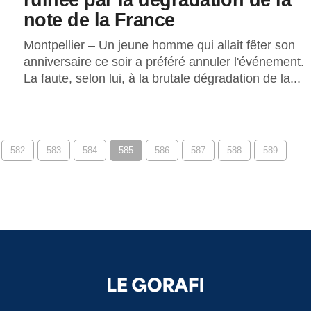
note de la France
Montpellier – Un jeune homme qui allait fêter son
anniversaire ce soir a préféré annuler l'événement.
La faute, selon lui, à la brutale dégradation de la...
582
583
584
585
586
587
588
589