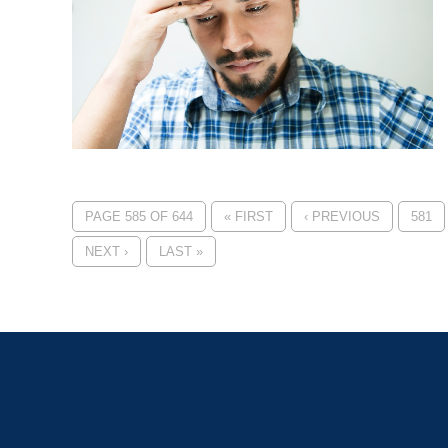
PAGE 585 OF 644
« FIRST
‹ PREVIOUS
581
NEXT ›
LAST »