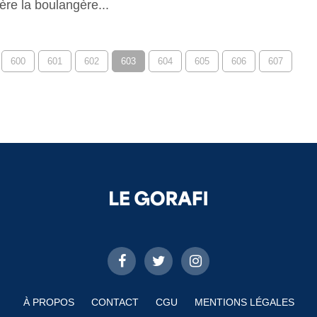
ère la boulangère...
600
601
602
603
604
605
606
607
À PROPOS
CONTACT
CGU
MENTIONS LÉGALES