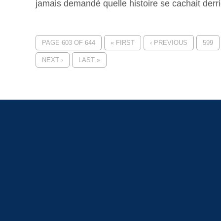
jamais demandé quelle histoire se cachait derri
PAGE 603 OF 644
« FIRST
‹ PREVIOUS
599
NEXT ›
LAST »