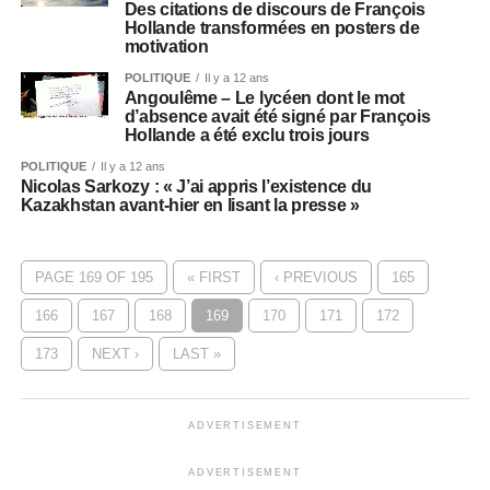
Des citations de discours de François
Hollande transformées en posters de
motivation
POLITIQUE
Il y a 12 ans
Angoulême – Le lycéen dont le mot
d’absence avait été signé par François
Hollande a été exclu trois jours
POLITIQUE
Il y a 12 ans
Nicolas Sarkozy : « J’ai appris l’existence du
Kazakhstan avant-hier en lisant la presse »
PAGE 169 OF 195
« FIRST
‹ PREVIOUS
165
166
167
168
169
170
171
172
173
NEXT ›
LAST »
ADVERTISEMENT
ADVERTISEMENT