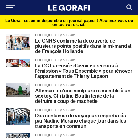
Le Gorafi est enfin disponible en journal papier !
Abonnez-vous ou
on tue votre chat.
POLITIQUE
Il y a 12 ans
Le CNRS confirme la découverte de
plusieurs points positifs dans le mi-mandat
de François Hollande
POLITIQUE
Il y a 12 ans
La CGT accusée d’avoir eu recours à
l’émission « Tous Ensemble » pour rénover
l’appartement de Thierry Lepaon
POLITIQUE
Il y a 12 ans
Affirmant qu’une sculpture ressemble à un
sex toy, Christine Boutin tente de la
détruire à coup de machette
POLITIQUE
Il y a 12 ans
Des centaines de voyageurs importunés
par Nadine Morano chaque jour dans les
transports en commun
POLITIQUE
Il y a 12 ans