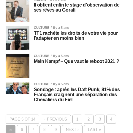
Il obtient enfin le stage d’observation de
ses rêves au Gorafi
CULTURE
Il y a 5 ans
TF1 rachète les droits de votre vie pour
l’adapter en moins bien
CULTURE
Il y a 5 ans
Mein Kampf – Que vaut le reboot 2021 ?
CULTURE
Il y a 5 ans
Sondage : après les Daft Punk, 81% des
Français craignent une séparation des
Chevaliers du Fiel
PAGE 5 OF 14
‹ PREVIOUS
1
2
3
4
5
6
7
8
9
NEXT ›
LAST »