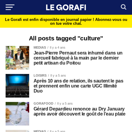
Le Gorafi est enfin disponible en journal papier !
Abonnez-vous ou
on tue votre chat.
All posts tagged "culture"
MEDIAS
Il y a 4 ans
Jean-Pierre Pernaut sera inhumé dans un
cercueil fabriqué à la main par le dernier
petit artisan du Poitou
LOISIRS
Il y a 5 ans
Après 10 ans de relation, ils sautent le pas
et prennent enfin une carte UGC Illimité
Duo
GORAFOOD
Il y a 5 ans
Gérard Depardieu renonce au Dry January
après avoir découvert le goût de l’eau plate
MEDIAS
Il y a 5 ans