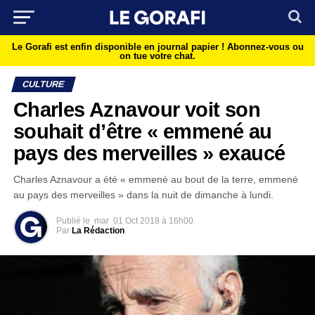
Le Gorafi est enfin disponible en journal papier !
Abonnez-vous ou
on tue votre chat.
CULTURE
Charles Aznavour voit son
souhait d’être « emmené au
pays des merveilles » exaucé
Charles Aznavour a été « emmené au bout de la terre, emmené
au pays des merveilles » dans la nuit de dimanche à lundi.
Publié le
mar
01 Oct 2018 à 16h00
Par
La Rédaction