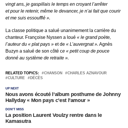
vingt ans, je gaspillais le temps en croyant l’arrêter
et pour le retenir, même le devancer, je n’ai fait que courir
et me suis essoufflé ».
La classe politique a salué unanimement la carrière du
chanteur. Françoise Nyssen a loué
« le grand poète,
l’auteur du « plat pays »
et de
« L’auvergnat ».
Agnès
Buzyn a salué de son côté c
e « petit coup de pouce
donné au système de retraite ».
RELATED TOPICS:
CHANSON
CHARLES AZNAVOUR
CULTURE
DÉCÈS
UP NEXT
Nous avons écouté l’album posthume de Johnny
Hallyday « Mon pays c’est l’amour »
DON'T MISS
La position Laurent Voulzy rentre dans le
Kamasutra