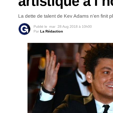
artistique à l’
La dette de talent de Kev Adams n’en finit p
Publié le
mar
28 Aug 2018 à 10h00
Par
La Rédaction