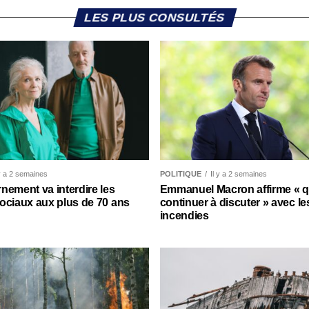
LES PLUS CONSULTÉS
 y a 2 semaines
POLITIQUE
Il y a 2 semaines
nement va interdire les
Emmanuel Macron affirme « qu’
ociaux aux plus de 70 ans
continuer à discuter » avec le
incendies