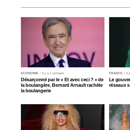
ECONOMIE
Il y a 1 semaine
FRANCE
Il
Désarçonné par le « Et avec ceci ? » de
Le gouver
la boulangère, Bernard Arnault rachète
réseaux s
la boulangerie