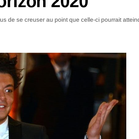
horizon 2020
lus de se creuser au point que celle-ci pourrait atte