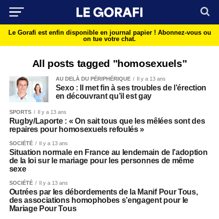
Le Gorafi est enfin disponible en journal papier !
Abonnez-vous ou
on tue votre chat.
All posts tagged "homosexuels"
AU DELÀ DU PÉRIPHÉRIQUE
Il y a 13 ans
Sexo : Il met fin à ses troubles de l’érection
en découvrant qu’il est gay
SPORTS
Il y a 13 ans
Rugby/Laporte : « On sait tous que les mêlées sont des
repaires pour homosexuels refoulés »
SOCIÉTÉ
Il y a 13 ans
Situation normale en France au lendemain de l’adoption
de la loi sur le mariage pour les personnes de même
sexe
SOCIÉTÉ
Il y a 13 ans
Outrées par les débordements de la Manif Pour Tous,
des associations homophobes s’engagent pour le
Mariage Pour Tous