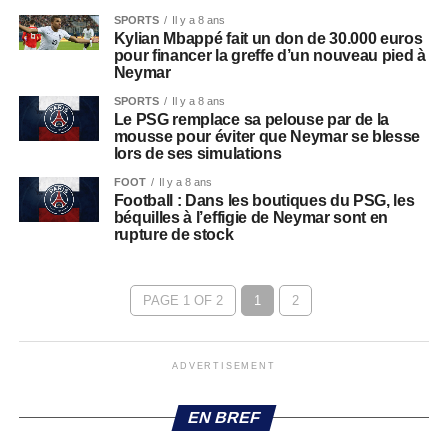
SPORTS
Il y a 8 ans
Kylian Mbappé fait un don de 30.000 euros
pour financer la greffe d’un nouveau pied à
Neymar
SPORTS
Il y a 8 ans
Le PSG remplace sa pelouse par de la
mousse pour éviter que Neymar se blesse
lors de ses simulations
FOOT
Il y a 8 ans
Football : Dans les boutiques du PSG, les
béquilles à l’effigie de Neymar sont en
rupture de stock
PAGE 1 OF 2
1
2
ADVERTISEMENT
EN BREF