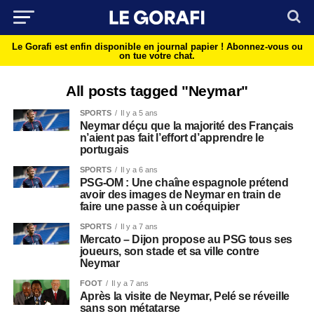
Le Gorafi est enfin disponible en journal papier !
Abonnez-vous ou
on tue votre chat.
All posts tagged "Neymar"
SPORTS
Il y a 5 ans
Neymar déçu que la majorité des Français
n’aient pas fait l’effort d’apprendre le
portugais
SPORTS
Il y a 6 ans
PSG-OM : Une chaîne espagnole prétend
avoir des images de Neymar en train de
faire une passe à un coéquipier
SPORTS
Il y a 7 ans
Mercato – Dijon propose au PSG tous ses
joueurs, son stade et sa ville contre
Neymar
FOOT
Il y a 7 ans
Après la visite de Neymar, Pelé se réveille
sans son métatarse