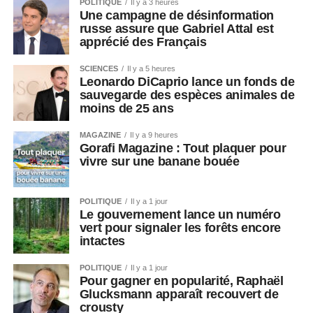
POLITIQUE
Il y a 3 heures
Une campagne de désinformation
russe assure que Gabriel Attal est
apprécié des Français
SCIENCES
Il y a 5 heures
Leonardo DiCaprio lance un fonds de
sauvegarde des espèces animales de
moins de 25 ans
MAGAZINE
Il y a 9 heures
Gorafi Magazine : Tout plaquer pour
vivre sur une banane bouée
POLITIQUE
Il y a 1 jour
Le gouvernement lance un numéro
vert pour signaler les forêts encore
intactes
POLITIQUE
Il y a 1 jour
Pour gagner en popularité, Raphaël
Glucksmann apparaît recouvert de
crousty