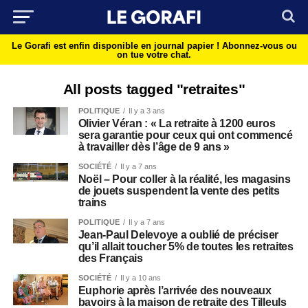
Le Gorafi est enfin disponible en journal papier !
Abonnez-vous ou
on tue votre chat.
All posts tagged "retraites"
POLITIQUE
Il y a 3 ans
Olivier Véran : « La retraite à 1200 euros
sera garantie pour ceux qui ont commencé
à travailler dès l’âge de 9 ans »
SOCIÉTÉ
Il y a 7 ans
Noël – Pour coller à la réalité, les magasins
de jouets suspendent la vente des petits
trains
POLITIQUE
Il y a 7 ans
Jean-Paul Delevoye a oublié de préciser
qu’il allait toucher 5% de toutes les retraites
des Français
SOCIÉTÉ
Il y a 10 ans
Euphorie après l’arrivée des nouveaux
bavoirs à la maison de retraite des Tilleuls