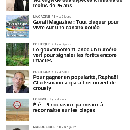
sauvegarde des espèces animales de
moins de 25 ans
MAGAZINE
Il y a 2 jours
Gorafi Magazine : Tout plaquer pour
vivre sur une banane bouée
POLITIQUE
Il y a 3 jours
Le gouvernement lance un numéro
vert pour signaler les forêts encore
intactes
POLITIQUE
Il y a 3 jours
Pour gagner en popularité, Raphaël
Glucksmann apparaît recouvert de
crousty
LOISIRS
Il y a 4 jours
Été – 5 nouveaux panneaux à
reconnaître sur les plages
MONDE LIBRE
Il y a 4 jours