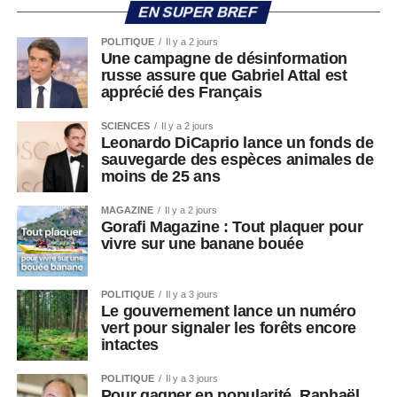
EN SUPER BREF
POLITIQUE
Il y a 2 jours
Une campagne de désinformation
russe assure que Gabriel Attal est
apprécié des Français
SCIENCES
Il y a 2 jours
Leonardo DiCaprio lance un fonds de
sauvegarde des espèces animales de
moins de 25 ans
MAGAZINE
Il y a 2 jours
Gorafi Magazine : Tout plaquer pour
vivre sur une banane bouée
POLITIQUE
Il y a 3 jours
Le gouvernement lance un numéro
vert pour signaler les forêts encore
intactes
POLITIQUE
Il y a 3 jours
Pour gagner en popularité, Raphaël