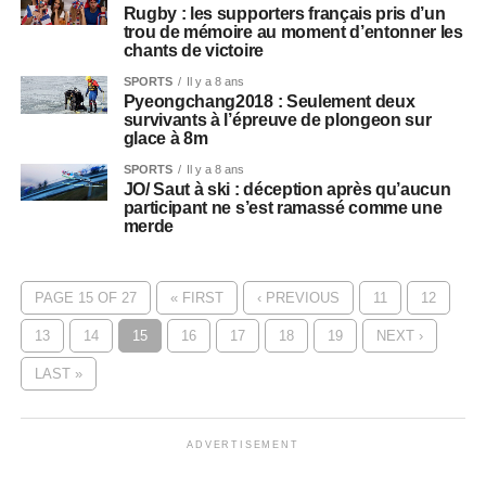
Rugby : les supporters français pris d’un
trou de mémoire au moment d’entonner les
chants de victoire
SPORTS
Il y a 8 ans
Pyeongchang2018 : Seulement deux
survivants à l’épreuve de plongeon sur
glace à 8m
SPORTS
Il y a 8 ans
JO/ Saut à ski : déception après qu’aucun
participant ne s’est ramassé comme une
merde
PAGE 15 OF 27
« FIRST
‹ PREVIOUS
11
12
13
14
15
16
17
18
19
NEXT ›
LAST »
ADVERTISEMENT