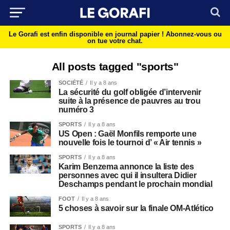
Le Gorafi est enfin disponible en journal papier !
Abonnez-vous ou
on tue votre chat.
All posts tagged "sports"
SOCIÉTÉ
Il y a 8 ans
La sécurité du golf obligée d’intervenir
suite à la présence de pauvres au trou
numéro 3
SPORTS
Il y a 8 ans
US Open : Gaël Monfils remporte une
nouvelle fois le tournoi d’ « Air tennis »
SPORTS
Il y a 8 ans
Karim Benzema annonce la liste des
personnes avec qui il insultera Didier
Deschamps pendant le prochain mondial
FOOT
Il y a 8 ans
5 choses à savoir sur la finale OM-Atlético
SPORTS
Il y a 8 ans