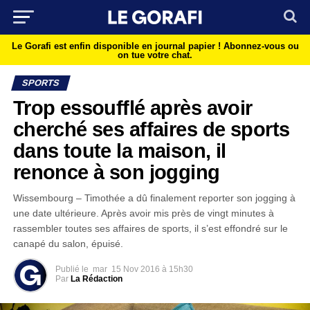
Le Gorafi est enfin disponible en journal papier !
Abonnez-vous ou
on tue votre chat.
SPORTS
Trop essoufflé après avoir
cherché ses affaires de sports
dans toute la maison, il
renonce à son jogging
Wissembourg – Timothée a dû finalement reporter son jogging à
une date ultérieure. Après avoir mis près de vingt minutes à
rassembler toutes ses affaires de sports, il s’est effondré sur le
canapé du salon, épuisé.
Publié le
mar
15 Nov 2016 à 15h30
Par
La Rédaction