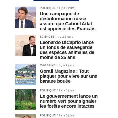
POLITIQUE
Il y a 2 jours
Une campagne de
désinformation russe
assure que Gabriel Attal
est apprécié des Français
SCIENCES
Il y a 2 jours
Leonardo DiCaprio lance
un fonds de sauvegarde
des espèces animales de
moins de 25 ans
MAGAZINE
Il y a 2 jours
Gorafi Magazine : Tout
plaquer pour vivre sur une
banane bouée
POLITIQUE
Il y a 3 jours
Le gouvernement lance un
numéro vert pour signaler
les forêts encore intactes
POLITIQUE
Il y a 3 jours