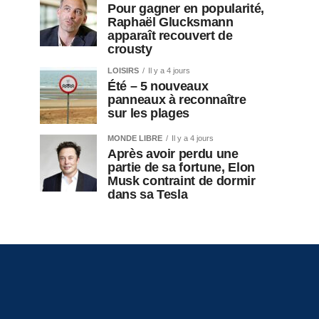
Pour gagner en popularité,
Raphaël Glucksmann
apparaît recouvert de
crousty
LOISIRS
Il y a 4 jours
Été – 5 nouveaux
panneaux à reconnaître
sur les plages
MONDE LIBRE
Il y a 4 jours
Après avoir perdu une
partie de sa fortune, Elon
Musk contraint de dormir
dans sa Tesla