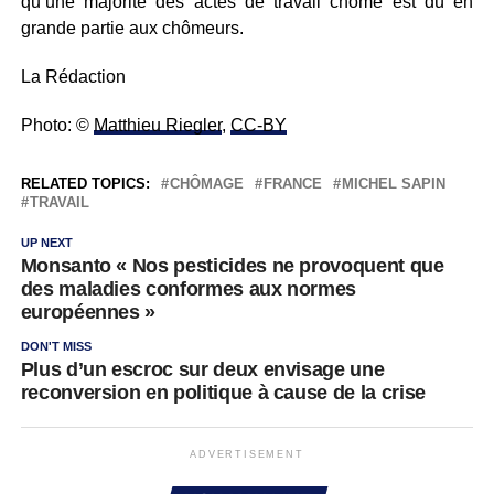
qu’une majorité des actes de travail chômé est dû en
grande partie aux chômeurs.
La Rédaction
Photo: ©
Matthieu Riegler
,
CC-BY
RELATED TOPICS:
CHÔMAGE
FRANCE
MICHEL SAPIN
TRAVAIL
UP NEXT
Monsanto « Nos pesticides ne provoquent que
des maladies conformes aux normes
européennes »
DON'T MISS
Plus d’un escroc sur deux envisage une
reconversion en politique à cause de la crise
ADVERTISEMENT