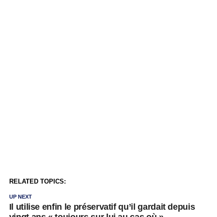
RELATED TOPICS:
UP NEXT
Il utilise enfin le préservatif qu’il gardait depuis
vingt ans « toujours sur lui au cas où »