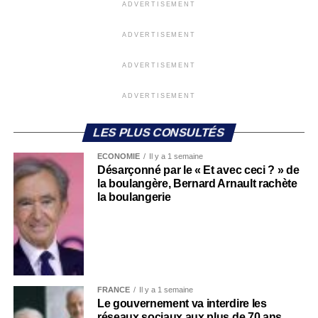
ADVERTISEMENT
ADVERTISEMENT
ADVERTISEMENT
ADVERTISEMENT
LES PLUS CONSULTÉS
ECONOMIE
Il y a 1 semaine
Désarçonné par le « Et avec ceci ? » de
la boulangère, Bernard Arnault rachète
la boulangerie
FRANCE
Il y a 1 semaine
Le gouvernement va interdire les
réseaux sociaux aux plus de 70 ans