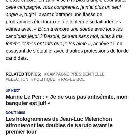
cette campagne, vous comprenez, je n’ai plus un seul
angle
», rugit-il avant d’attraper une liasse de
programmes électoraux et de tenter de se taillader les
veines avec. «
Et on a encore une soirée avec tous les
candidats jeudi ? Désolé, ça sera sans moi, dites à ma
femme et mes enfants que je les aime
», achève-t-il en
essayant de s’étouffer avec d’autres professions de foi de
candidats.
RELATED TOPICS:
CAMPAGNE PRÉSIDENTIELLE
ÉLECTION
POLITIQUE
RAS-LE-BOL
UP NEXT
Marine Le Pen : « Je ne suis pas antisémite, mon
banquier est juif »
DON'T MISS
Les hologrammes de Jean-Luc Mélenchon
affronteront les doubles de Naruto avant le
premier tour