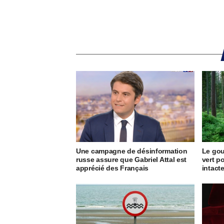
Une campagne de désinformation
Le go
russe assure que Gabriel Attal est
vert p
apprécié des Français
intact