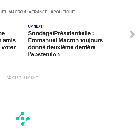
UEL MACRON
FRANCE
POLITIQUE
UP NEXT
ne
Sondage/Présidentielle :
s amis
Emmanuel Macron toujours
e voter
donné deuxième derrière
l’abstention
ADVERTISEMENT