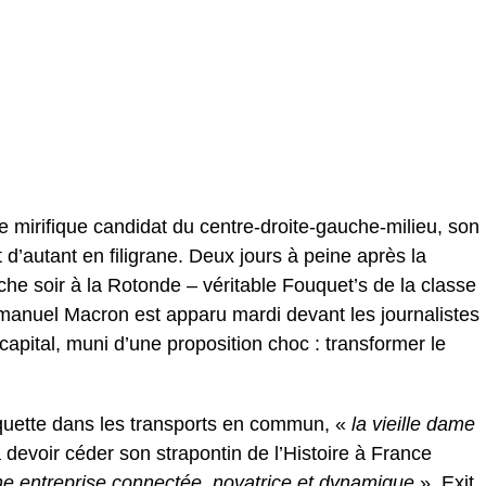
le mirifique candidat du centre-droite-gauche-milieu, son
 d’autant en filigrane. Deux jours à peine après la
nche soir à la Rotonde – véritable Fouquet’s de la classe
anuel Macron est apparu mardi devant les journalistes
apital, muni d’une proposition choc : transformer le
étiquette dans les transports en commun, «
la vieille dame
devoir céder son strapontin de l’Histoire à France
e entreprise connectée, novatrice et dynamique
». Exit