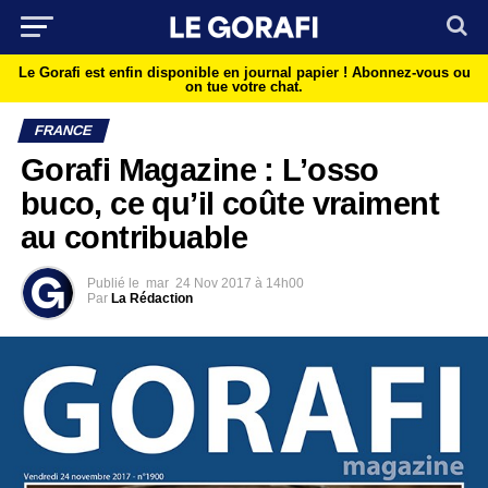
Le Gorafi est enfin disponible en journal papier !
Abonnez-vous ou
on tue votre chat.
FRANCE
Gorafi Magazine : L’osso
buco, ce qu’il coûte vraiment
au contribuable
Publié le
mar
24 Nov 2017 à 14h00
Par
La Rédaction