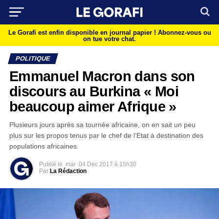
Le Gorafi est enfin disponible en journal papier !
Abonnez-vous ou
on tue votre chat.
POLITIQUE
Emmanuel Macron dans son
discours au Burkina « Moi
beaucoup aimer Afrique »
Plusieurs jours après sa tournée africaine, on en sait un peu
plus sur les propos tenus par le chef de l’Etat à destination des
populations africaines.
Publié le
mar
04 Dec 2017 à 15h30
Par
La Rédaction