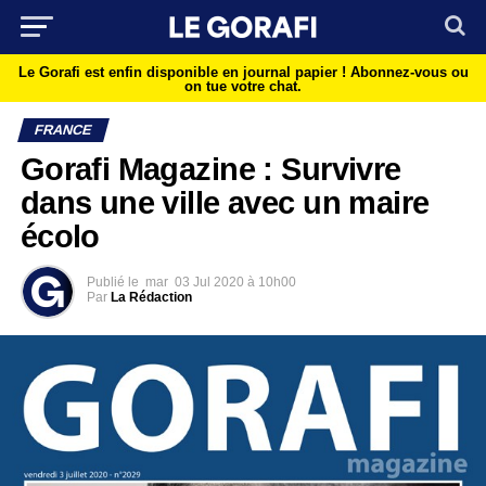
Le Gorafi est enfin disponible en journal papier !
Abonnez-vous ou
on tue votre chat.
FRANCE
Gorafi Magazine : Survivre
dans une ville avec un maire
écolo
Publié le
mar
03 Jul 2020 à 10h00
Par
La Rédaction