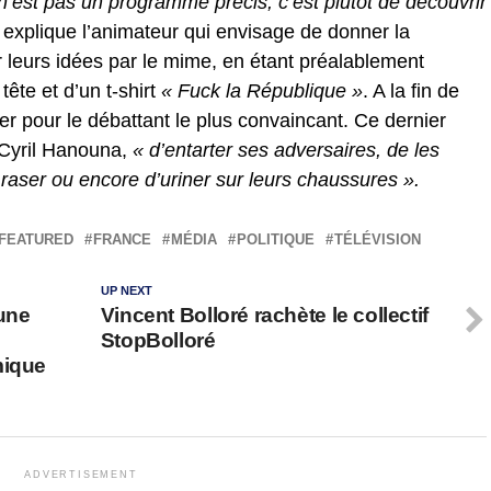
n’est pas un programme précis, c’est plutôt de découvrir
explique l’animateur qui envisage de donner la
er leurs idées par le mime, en étant préalablement
tête et d’un t-shirt
« Fuck la République »
. A la fin de
oter pour le débattant le plus convaincant. Ce dernier
e Cyril Hanouna,
« d’entarter ses adversaires, de les
aser ou encore d’uriner sur leurs chaussures ».
FEATURED
FRANCE
MÉDIA
POLITIQUE
TÉLÉVISION
UP NEXT
 une
Vincent Bolloré rachète le collectif
StopBolloré
mique
ADVERTISEMENT