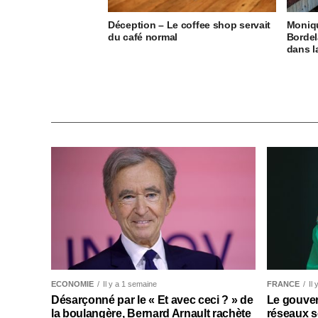
Déception – Le coffee shop servait
Moniq
du café normal
Bordel
dans 
ECONOMIE
Il y a 1 semaine
FRANCE
Il
Désarçonné par le « Et avec ceci ? » de
Le gouver
la boulangère, Bernard Arnault rachète
réseaux s