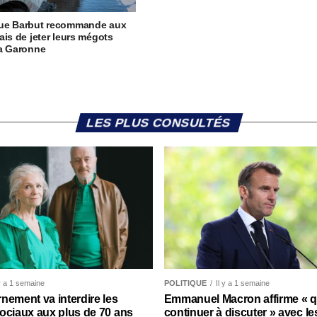
ue Barbut recommande aux
ais de jeter leurs mégots
la Garonne
LES PLUS CONSULTÉS
 y a 1 semaine
POLITIQUE
Il y a 1 semaine
nement va interdire les
Emmanuel Macron affirme « qu’
ociaux aux plus de 70 ans
continuer à discuter » avec le