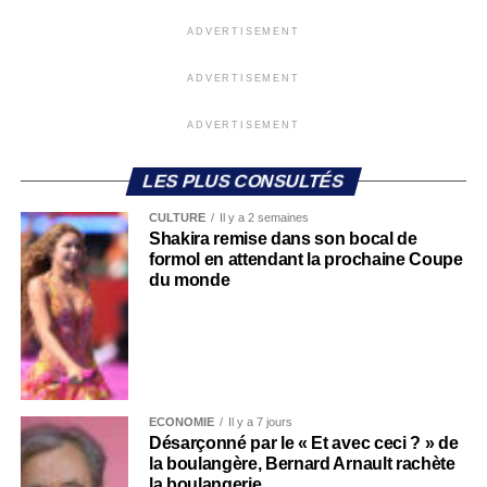
ADVERTISEMENT
ADVERTISEMENT
ADVERTISEMENT
LES PLUS CONSULTÉS
CULTURE
Il y a 2 semaines
Shakira remise dans son bocal de
formol en attendant la prochaine Coupe
du monde
ECONOMIE
Il y a 7 jours
Désarçonné par le « Et avec ceci ? » de
la boulangère, Bernard Arnault rachète
la boulangerie