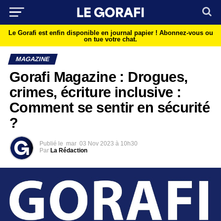
Le Gorafi est enfin disponible en journal papier !
Abonnez-vous ou
on tue votre chat.
MAGAZINE
Gorafi Magazine : Drogues,
crimes, écriture inclusive :
Comment se sentir en sécurité
?
Publié le
mar
03 Nov 2023 à 10h30
Par
La Rédaction