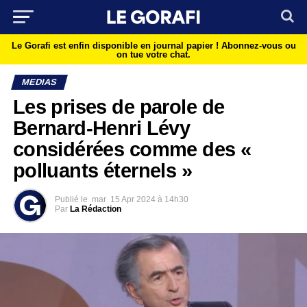
Le Gorafi est enfin disponible en journal papier !
Abonnez-vous ou
on tue votre chat.
MEDIAS
Les prises de parole de
Bernard-Henri Lévy
considérées comme des «
polluants éternels »
Publié le
mar
15 Apr 2024 à 14h30
Par
La Rédaction