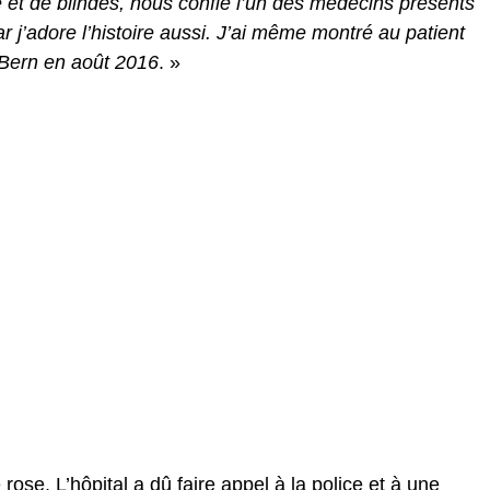
et de blindés, nous confie l’un des médecins présents
ar j’adore l’histoire aussi. J’ai même montré au patient
e Bern en août 2016
. »
le rose. L’hôpital a dû faire appel à la police et à une