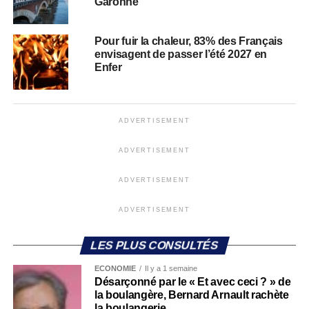
Garonne
Pour fuir la chaleur, 83% des Français
envisagent de passer l’été 2027 en
Enfer
ADVERTISEMENT
ADVERTISEMENT
ADVERTISEMENT
ADVERTISEMENT
LES PLUS CONSULTÉS
ECONOMIE
Il y a 1 semaine
Désarçonné par le « Et avec ceci ? » de
la boulangère, Bernard Arnault rachète
la boulangerie