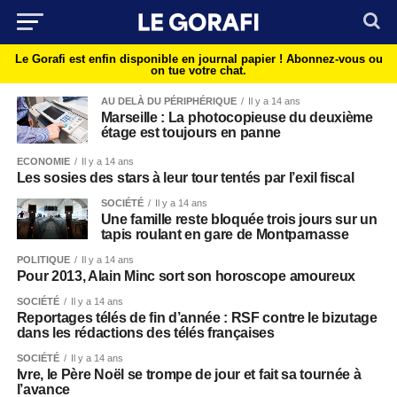
Le Gorafi est enfin disponible en journal papier !
Abonnez-vous ou
on tue votre chat.
AU DELÀ DU PÉRIPHÉRIQUE
Il y a 14 ans
Marseille : La photocopieuse du deuxième
étage est toujours en panne
ECONOMIE
Il y a 14 ans
Les sosies des stars à leur tour tentés par l’exil fiscal
SOCIÉTÉ
Il y a 14 ans
Une famille reste bloquée trois jours sur un
tapis roulant en gare de Montparnasse
POLITIQUE
Il y a 14 ans
Pour 2013, Alain Minc sort son horoscope amoureux
SOCIÉTÉ
Il y a 14 ans
Reportages télés de fin d’année : RSF contre le bizutage
dans les rédactions des télés françaises
SOCIÉTÉ
Il y a 14 ans
Ivre, le Père Noël se trompe de jour et fait sa tournée à
l’avance