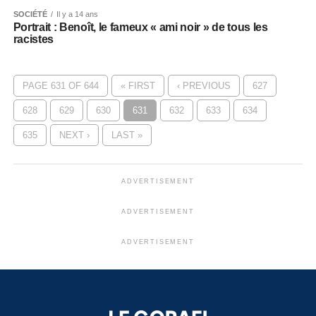
SOCIÉTÉ
Il y a 14 ans
Portrait : Benoît, le fameux « ami noir » de tous les
racistes
PAGE 631 OF 644
« FIRST
‹ PREVIOUS
627
628
629
630
631
632
633
634
635
NEXT ›
LAST »
ADVERTISEMENT
ADVERTISEMENT
ADVERTISEMENT