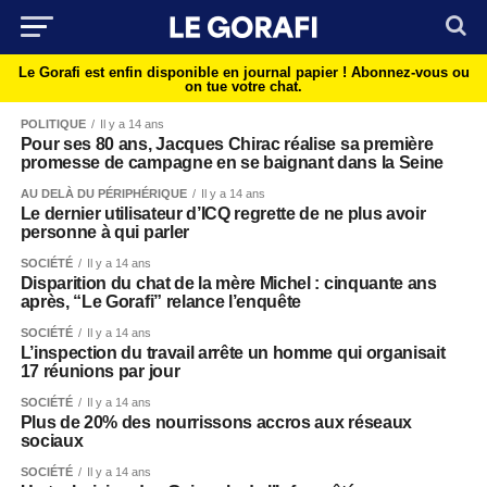
Le Gorafi est enfin disponible en journal papier !
Abonnez-vous ou
on tue votre chat.
POLITIQUE
Il y a 14 ans
Pour ses 80 ans, Jacques Chirac réalise sa première
promesse de campagne en se baignant dans la Seine
AU DELÀ DU PÉRIPHÉRIQUE
Il y a 14 ans
Le dernier utilisateur d’ICQ regrette de ne plus avoir
personne à qui parler
SOCIÉTÉ
Il y a 14 ans
Disparition du chat de la mère Michel : cinquante ans
après, “Le Gorafi” relance l’enquête
SOCIÉTÉ
Il y a 14 ans
L’inspection du travail arrête un homme qui organisait
17 réunions par jour
SOCIÉTÉ
Il y a 14 ans
Plus de 20% des nourrissons accros aux réseaux
sociaux
SOCIÉTÉ
Il y a 14 ans