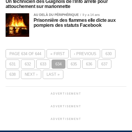
Un technicien des Guignols de l’Info arrêté pour
attouchement sur marionnette
AU DELÀ DU PÉRIPHÉRIQUE
Il y a 14 ans
Prisonnière des flammes elle dicte aux
pompiers des statuts Facebook
PAGE 634 OF 644
« FIRST
‹ PREVIOUS
630
631
632
633
634
635
636
637
638
NEXT ›
LAST »
ADVERTISEMENT
ADVERTISEMENT
ADVERTISEMENT