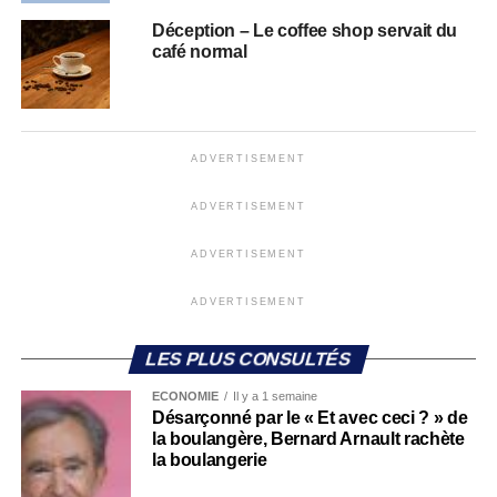
Déception – Le coffee shop servait du
café normal
ADVERTISEMENT
ADVERTISEMENT
ADVERTISEMENT
ADVERTISEMENT
LES PLUS CONSULTÉS
ECONOMIE
Il y a 1 semaine
Désarçonné par le « Et avec ceci ? » de
la boulangère, Bernard Arnault rachète
la boulangerie