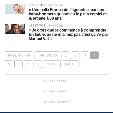
LES EDITOS
Il y a 10 ans
« Une belle France de feignants » par ces
baby-boomers qui ont eu le plein emploi et
la retraite à 60 ans
LES EDITOS
Il y a 10 ans
« Je crois que je commence à comprendre.
En fait, vous ne m’aimez pas c’est ça ?» par
Manuel Valls
PAGE 4 OF 14
‹ PREVIOUS
1
2
3
4
5
6
7
8
NEXT ›
LAST »
ADVERTISEMENT
ADVERTISEMENT
ADVERTISEMENT