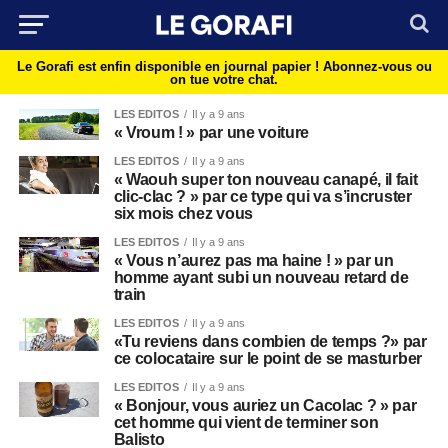
Le Gorafi est enfin disponible en journal papier !
Abonnez-vous ou
on tue votre chat.
LES EDITOS
Il y a 9 ans
« Vroum ! » par une voiture
LES EDITOS
Il y a 9 ans
« Waouh super ton nouveau canapé, il fait
clic-clac ? » par ce type qui va s’incruster
six mois chez vous
LES EDITOS
Il y a 9 ans
« Vous n’aurez pas ma haine ! » par un
homme ayant subi un nouveau retard de
train
LES EDITOS
Il y a 9 ans
«Tu reviens dans combien de temps ?» par
ce colocataire sur le point de se masturber
LES EDITOS
Il y a 9 ans
« Bonjour, vous auriez un Cacolac ? » par
cet homme qui vient de terminer son
Balisto