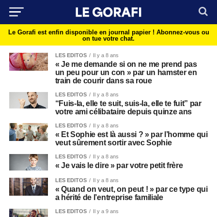
Le Gorafi est enfin disponible en journal papier !
Abonnez-vous ou
on tue votre chat.
LES EDITOS
Il y a 8 ans
« Je me demande si on ne me prend pas
un peu pour un con » par un hamster en
train de courir dans sa roue
LES EDITOS
Il y a 8 ans
“Fuis-la, elle te suit, suis-la, elle te fuit” par
votre ami célibataire depuis quinze ans
LES EDITOS
Il y a 8 ans
« Et Sophie est là aussi ? » par l’homme qui
veut sûrement sortir avec Sophie
LES EDITOS
Il y a 8 ans
« Je vais le dire » par votre petit frère
LES EDITOS
Il y a 8 ans
« Quand on veut, on peut ! » par ce type qui
a hérité de l’entreprise familiale
LES EDITOS
Il y a 9 ans