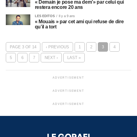
« Demain je pose ma dem’» par celui qui
restera encore 20 ans
LES EDITOS
Il y a 9 ans
« Mouais » par cet ami qui refuse de dire
qu’il a tort
PAGE 3 OF 14
‹ PREVIOUS
1
2
3
4
5
6
7
NEXT ›
LAST »
ADVERTISEMENT
ADVERTISEMENT
ADVERTISEMENT