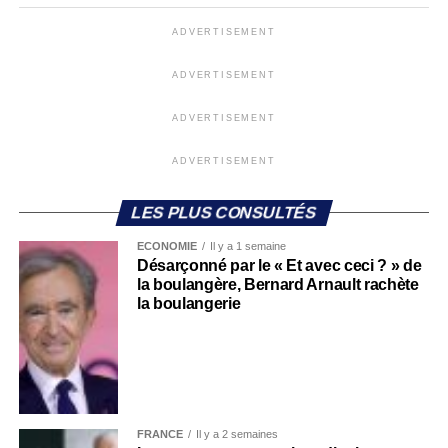
ADVERTISEMENT
ADVERTISEMENT
ADVERTISEMENT
ADVERTISEMENT
LES PLUS CONSULTÉS
ECONOMIE
Il y a 1 semaine
Désarçonné par le « Et avec ceci ? » de
la boulangère, Bernard Arnault rachète
la boulangerie
FRANCE
Il y a 2 semaines