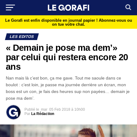
Le Gorafi est enfin disponible en journal papier !
Abonnez-vous ou
on tue votre chat.
LES EDITOS
« Demain je pose ma dem’»
par celui qui restera encore 20
ans
Nan mais là c’est bon, ça me gave. Tout me saoule dans ce
boulot : c’est loin, je passe ma journée derrière un écran, mon
boss est un con, je fais des heures sup non payées… demain je
pose ma dem’.
Publié le
mar
05 Feb 2018 à 10h00
Par
La Rédaction