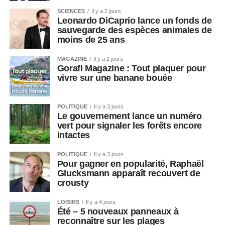
SCIENCES
Il y a 2 jours
Leonardo DiCaprio lance un fonds de
sauvegarde des espèces animales de
moins de 25 ans
MAGAZINE
Il y a 2 jours
Gorafi Magazine : Tout plaquer pour
vivre sur une banane bouée
POLITIQUE
Il y a 3 jours
Le gouvernement lance un numéro
vert pour signaler les forêts encore
intactes
POLITIQUE
Il y a 3 jours
Pour gagner en popularité, Raphaël
Glucksmann apparaît recouvert de
crousty
LOISIRS
Il y a 4 jours
Été – 5 nouveaux panneaux à
reconnaître sur les plages