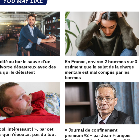
YOU MAY LIKE
idité au bar le sauve d’un
En France, environ 2 hommes sur 3
divorce désastreux avec des
estiment que le sujet de la charge
s qui le détestent
mentale est mal compris par les
femmes
ol, intéressant ! », par cet
« Journal de confinement
qui n’écoutait pas du tout
premium #2 » par Jean-François