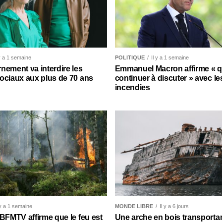
 y a 1 semaine
POLITIQUE
Il y a 1 semaine
nement va interdire les
Emmanuel Macron affirme « qu’
ociaux aux plus de 70 ans
continuer à discuter » avec le
incendies
 y a 1 semaine
MONDE LIBRE
Il y a 6 jours
 BFMTV affirme que le feu est
Une arche en bois transporta