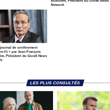
Buissière, Président du Gorafi News
Network
journal de confinement
m #1 » par Jean-François
ère, Président du Gorafi News
rk
LES PLUS CONSULTÉS