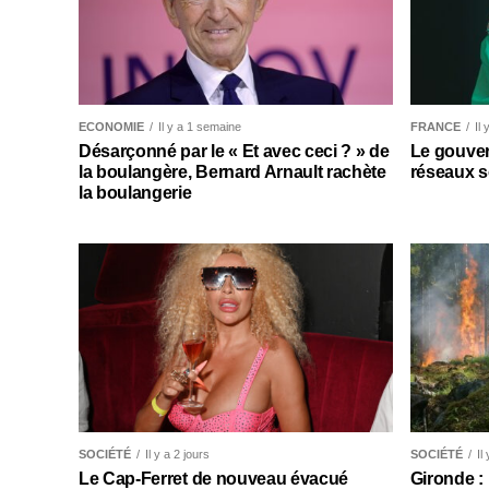
ECONOMIE
Il y a 1 semaine
FRANCE
Il
Désarçonné par le « Et avec ceci ? » de
Le gouver
la boulangère, Bernard Arnault rachète
réseaux s
la boulangerie
SOCIÉTÉ
Il y a 2 jours
SOCIÉTÉ
Il
Le Cap-Ferret de nouveau évacué
Gironde :