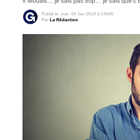
« Mouais… je sais pas trop… je sais que c’es
Publié le
mar
04 Jan 2018 à 14h00
Par
La Rédaction