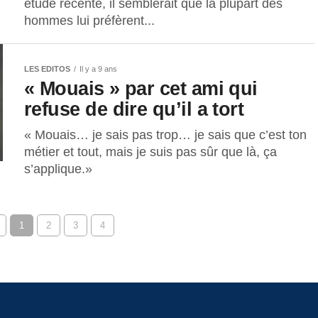
étude récente, il semblerait que la plupart des
hommes lui préfèrent...
LES EDITOS
Il y a 9 ans
« Mouais » par cet ami qui
refuse de dire qu’il a tort
« Mouais… je sais pas trop… je sais que c’est ton
métier et tout, mais je suis pas sûr que là, ça
s’applique.»
1
2
3
4