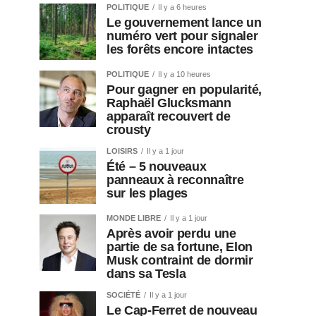
POLITIQUE
Il y a 6 heures
Le gouvernement lance un
numéro vert pour signaler
les forêts encore intactes
POLITIQUE
Il y a 10 heures
Pour gagner en popularité,
Raphaël Glucksmann
apparaît recouvert de
crousty
LOISIRS
Il y a 1 jour
Été – 5 nouveaux
panneaux à reconnaître
sur les plages
MONDE LIBRE
Il y a 1 jour
Après avoir perdu une
partie de sa fortune, Elon
Musk contraint de dormir
dans sa Tesla
SOCIÉTÉ
Il y a 1 jour
Le Cap-Ferret de nouveau