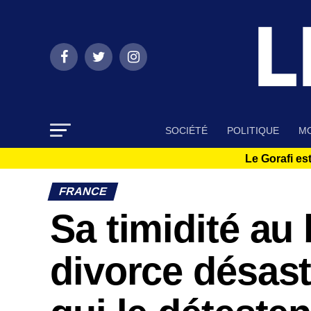
SOCIÉTÉ
POLITIQUE
MO
Le Gorafi est
FRANCE
Sa timidité au 
divorce désast