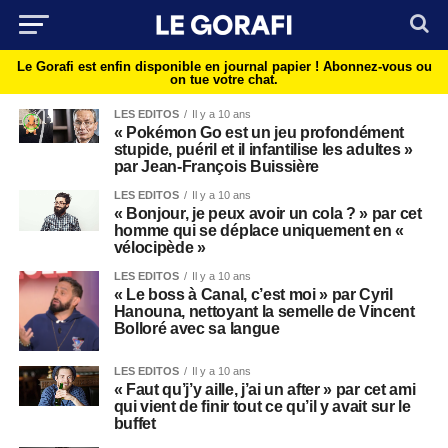
Le Gorafi est enfin disponible en journal papier !
Abonnez-vous ou
on tue votre chat.
LES EDITOS
Il y a 10 ans
« Pokémon Go est un jeu profondément
stupide, puéril et il infantilise les adultes »
par Jean-François Buissière
LES EDITOS
Il y a 10 ans
« Bonjour, je peux avoir un cola ? » par cet
homme qui se déplace uniquement en «
vélocipède »
LES EDITOS
Il y a 10 ans
« Le boss à Canal, c’est moi » par Cyril
Hanouna, nettoyant la semelle de Vincent
Bolloré avec sa langue
LES EDITOS
Il y a 10 ans
« Faut qu’j’y aille, j’ai un after » par cet ami
qui vient de finir tout ce qu’il y avait sur le
buffet