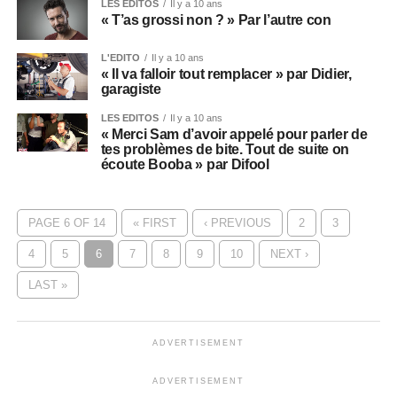
LES EDITOS
Il y a 10 ans
« T’as grossi non ? » Par l’autre con
L'EDITO
Il y a 10 ans
« Il va falloir tout remplacer » par Didier,
garagiste
LES EDITOS
Il y a 10 ans
« Merci Sam d’avoir appelé pour parler de
tes problèmes de bite. Tout de suite on
écoute Booba » par Difool
PAGE 6 OF 14
« FIRST
‹ PREVIOUS
2
3
4
5
6
7
8
9
10
NEXT ›
LAST »
ADVERTISEMENT
ADVERTISEMENT