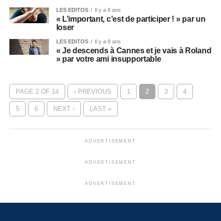
LES EDITOS
Il y a 8 ans
« L’important, c’est de participer ! » par un
loser
LES EDITOS
Il y a 8 ans
« Je descends à Cannes et je vais à Roland
» par votre ami insupportable
PAGE 2 OF 14
‹ PREVIOUS
1
2
3
4
5
6
NEXT ›
LAST »
ADVERTISEMENT
ADVERTISEMENT
ADVERTISEMENT