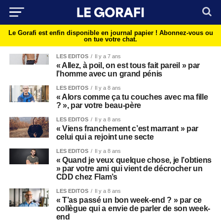
Le Gorafi est enfin disponible en journal papier !
Abonnez-vous ou
on tue votre chat.
LES EDITOS
Il y a 7 ans
« Allez, à poil, on est tous fait pareil » par
l’homme avec un grand pénis
LES EDITOS
Il y a 8 ans
« Alors comme ça tu couches avec ma fille
? », par votre beau-père
LES EDITOS
Il y a 8 ans
« Viens franchement c’est marrant » par
celui qui a rejoint une secte
LES EDITOS
Il y a 8 ans
« Quand je veux quelque chose, je l’obtiens
» par votre ami qui vient de décrocher un
CDD chez Flam’s
LES EDITOS
Il y a 8 ans
« T’as passé un bon week-end ? » par ce
collègue qui a envie de parler de son week-
end