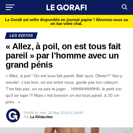
Le Gorafi est enfin disponible en journal papier !
Abonnez-vous ou
on tue votre chat.
LES EDITOS
« Allez, à poil, on est tous fait
pareil » par l’homme avec un
grand pénis
« Allez, à poil ! On est tous fait pareil. Bah quoi, Olivier!? Vas-y
merde!, c’est bon, on est entre nous, garde pas ton caleçon.
T’en fais pas, on va pas te juger… HAHAHAHAHA, le petit zizi
qu’il se tape !!! Mais c’est boooon on est tous pareil, à 20 cm
près…».
Publié le
mar
29 May 2019 à 14h00
Par
La Rédaction