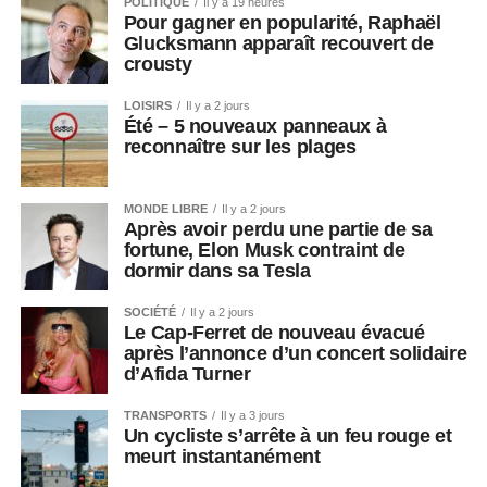
POLITIQUE
Il y a 19 heures
Pour gagner en popularité, Raphaël
Glucksmann apparaît recouvert de
crousty
LOISIRS
Il y a 2 jours
Été – 5 nouveaux panneaux à
reconnaître sur les plages
MONDE LIBRE
Il y a 2 jours
Après avoir perdu une partie de sa
fortune, Elon Musk contraint de
dormir dans sa Tesla
SOCIÉTÉ
Il y a 2 jours
Le Cap-Ferret de nouveau évacué
après l’annonce d’un concert solidaire
d’Afida Turner
TRANSPORTS
Il y a 3 jours
Un cycliste s’arrête à un feu rouge et
meurt instantanément