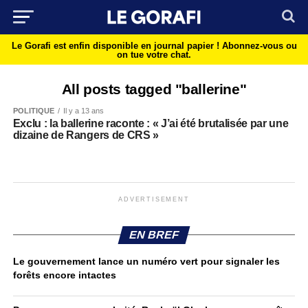
Le Gorafi est enfin disponible en journal papier !
Abonnez-vous ou
on tue votre chat.
All posts tagged "ballerine"
POLITIQUE
Il y a 13 ans
Exclu : la ballerine raconte : « J’ai été brutalisée par une
dizaine de Rangers de CRS »
ADVERTISEMENT
EN BREF
Le gouvernement lance un numéro vert pour signaler les
forêts encore intactes