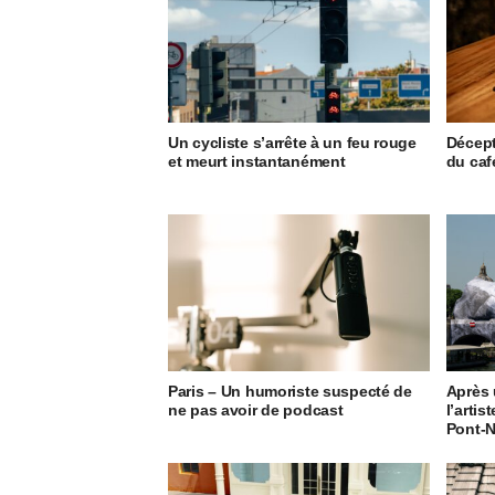
Un cycliste s’arrête à un feu rouge
Décept
et meurt instantanément
du caf
Paris – Un humoriste suspecté de
Après 
ne pas avoir de podcast
l’artis
Pont-N