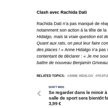
Clash avec Rachida Dati
Rachida Dati n’a pas manqué de réagi
notamment son action à la tête de la 
Hidalgo, mais la vraie question est d
Quant aux rats, on peut leur faire co
des places ! »
Anne Hidalgo n’a pas 
contentant de déclarer :
« Je me souv
battre de nouveau Benjamin Griveaux e
RELATED TOPICS:
ANNE HIDALGO
FEATU
DON'T MISS
Se regarder dans le miroir à 
salle de sport sera bientôt f
3,99 €