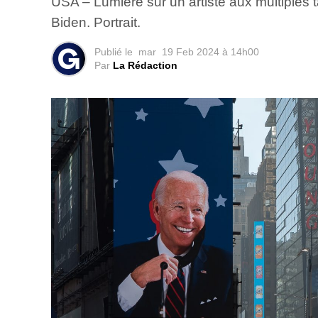
USA – Lumière sur un artiste aux multiples 
Biden. Portrait.
Publié le
mar
19 Feb 2024 à 14h00
Par
La Rédaction