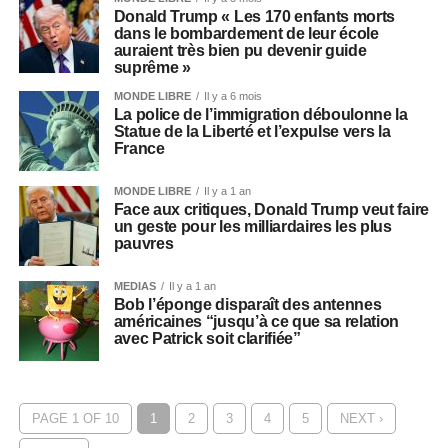
Donald Trump « Les 170 enfants morts
dans le bombardement de leur école
auraient très bien pu devenir guide
suprême »
MONDE LIBRE
Il y a 6 mois
La police de l’immigration déboulonne la
Statue de la Liberté et l’expulse vers la
France
MONDE LIBRE
Il y a 1 an
Face aux critiques, Donald Trump veut faire
un geste pour les milliardaires les plus
pauvres
MEDIAS
Il y a 1 an
Bob l’éponge disparaît des antennes
américaines “jusqu’à ce que sa relation
avec Patrick soit clarifiée”
PAGE 1 OF 10
1
2
3
4
5
NEXT ›