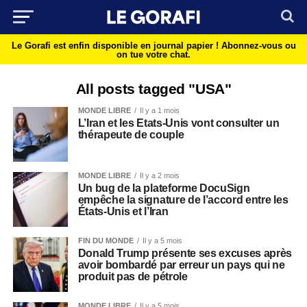
Le Gorafi est enfin disponible en journal papier !
Abonnez-vous ou
on tue votre chat.
All posts tagged "USA"
MONDE LIBRE
Il y a 1 mois
L’Iran et les Etats-Unis vont consulter un
thérapeute de couple
MONDE LIBRE
Il y a 2 mois
Un bug de la plateforme DocuSign
empêche la signature de l’accord entre les
États-Unis et l’Iran
FIN DU MONDE
Il y a 5 mois
Donald Trump présente ses excuses après
avoir bombardé par erreur un pays qui ne
produit pas de pétrole
MONDE LIBRE
Il y a 5 mois