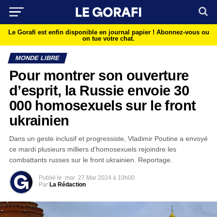
Le Gorafi est enfin disponible en journal papier !
Abonnez-vous ou
on tue votre chat.
MONDE LIBRE
Pour montrer son ouverture
d’esprit, la Russie envoie 30
000 homosexuels sur le front
ukrainien
Dans un geste inclusif et progressiste, Vladimir Poutine a envoyé
ce mardi plusieurs milliers d’homosexuels rejoindre les
combattants russes sur le front ukrainien. Reportage.
Publié le
mar
27 Mar 2024 à 10h00
Par
La Rédaction