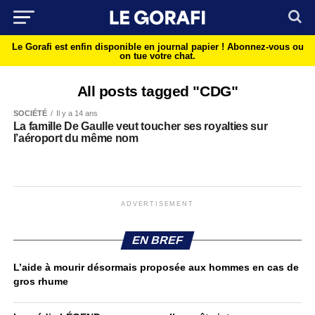
Le Gorafi est enfin disponible en journal papier !
Abonnez-vous ou
on tue votre chat.
All posts tagged "CDG"
SOCIÉTÉ
Il y a 14 ans
La famille De Gaulle veut toucher ses royalties sur
l’aéroport du même nom
ADVERTISEMENT
EN BREF
L’aide à mourir désormais proposée aux hommes en cas de
gros rhume