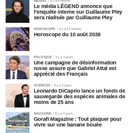
MEDIAS
Il y a 8 heures
Le média LÉGEND annonce que
l’enquête interne sur Guillaume Pley
sera réalisée par Guillaume Pley
HOROSCOPE
Il y a 12 heures
Horoscope du 10 août 2026
POLITIQUE
Il y a 3 jours
Une campagne de désinformation
russe assure que Gabriel Attal est
apprécié des Français
SCIENCES
Il y a 3 jours
Leonardo DiCaprio lance un fonds de
sauvegarde des espèces animales de
moins de 25 ans
MAGAZINE
Il y a 4 jours
Gorafi Magazine : Tout plaquer pour
vivre sur une banane bouée