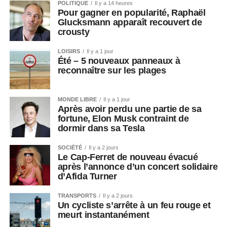
POLITIQUE
Il y a 14 heures
Pour gagner en popularité, Raphaël
Glucksmann apparaît recouvert de
crousty
LOISIRS
Il y a 1 jour
Été – 5 nouveaux panneaux à
reconnaître sur les plages
MONDE LIBRE
Il y a 1 jour
Après avoir perdu une partie de sa
fortune, Elon Musk contraint de
dormir dans sa Tesla
SOCIÉTÉ
Il y a 2 jours
Le Cap-Ferret de nouveau évacué
après l’annonce d’un concert solidaire
d’Afida Turner
TRANSPORTS
Il y a 2 jours
Un cycliste s’arrête à un feu rouge et
meurt instantanément