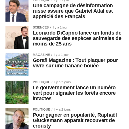
POLITIQUE
Il y a 1 jour
Une campagne de désinformation
russe assure que Gabriel Attal est
apprécié des Français
SCIENCES
Il y a 1 jour
Leonardo DiCaprio lance un fonds de
sauvegarde des espèces animales de
moins de 25 ans
MAGAZINE
Il y a 1 jour
Gorafi Magazine : Tout plaquer pour
vivre sur une banane bouée
POLITIQUE
Il y a 2 jours
Le gouvernement lance un numéro
vert pour signaler les forêts encore
intactes
POLITIQUE
Il y a 2 jours
Pour gagner en popularité, Raphaël
Glucksmann apparaît recouvert de
crousty