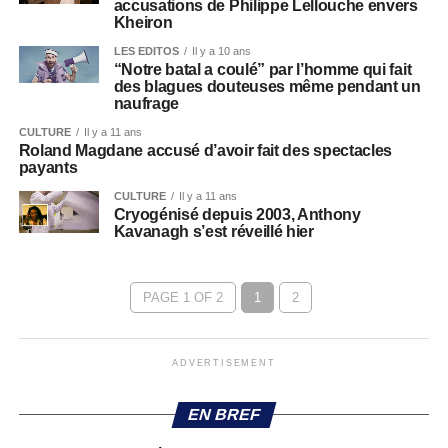
accusations de Philippe Lellouche envers
Kheiron
LES EDITOS
Il y a 10 ans
“Notre batal a coulé” par l’homme qui fait
des blagues douteuses même pendant un
naufrage
CULTURE
Il y a 11 ans
Roland Magdane accusé d’avoir fait des spectacles
payants
CULTURE
Il y a 11 ans
Cryogénisé depuis 2003, Anthony
Kavanagh s’est réveillé hier
PAGE 1 OF 2
1
2
ADVERTISEMENT
EN BREF