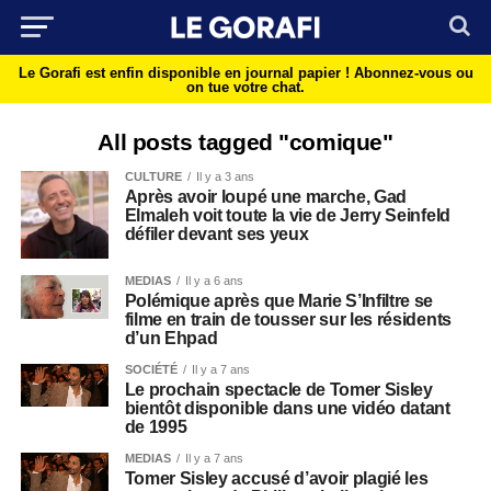
Le Gorafi est enfin disponible en journal papier !
Abonnez-vous ou
on tue votre chat.
All posts tagged "comique"
CULTURE
Il y a 3 ans
Après avoir loupé une marche, Gad
Elmaleh voit toute la vie de Jerry Seinfeld
défiler devant ses yeux
MEDIAS
Il y a 6 ans
Polémique après que Marie S’Infiltre se
filme en train de tousser sur les résidents
d’un Ehpad
SOCIÉTÉ
Il y a 7 ans
Le prochain spectacle de Tomer Sisley
bientôt disponible dans une vidéo datant
de 1995
MEDIAS
Il y a 7 ans
Tomer Sisley accusé d’avoir plagié les