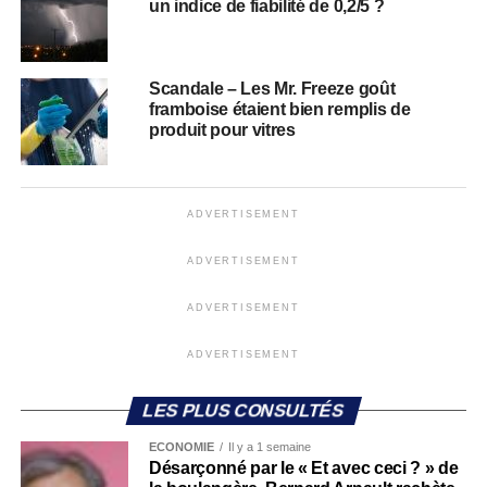
un indice de fiabilité de 0,2/5 ?
Scandale – Les Mr. Freeze goût
framboise étaient bien remplis de
produit pour vitres
ADVERTISEMENT
ADVERTISEMENT
ADVERTISEMENT
ADVERTISEMENT
LES PLUS CONSULTÉS
ECONOMIE
Il y a 1 semaine
Désarçonné par le « Et avec ceci ? » de