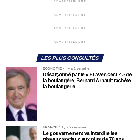
ADVERTISEMENT
ADVERTISEMENT
ADVERTISEMENT
ADVERTISEMENT
LES PLUS CONSULTÉS
ECONOMIE
Il y a 1 semaine
Désarçonné par le « Et avec ceci ? » de
la boulangère, Bernard Arnault rachète
la boulangerie
FRANCE
Il y a 2 semaines
Le gouvernement va interdire les
réseaux sociaux aux plus de 70 ans